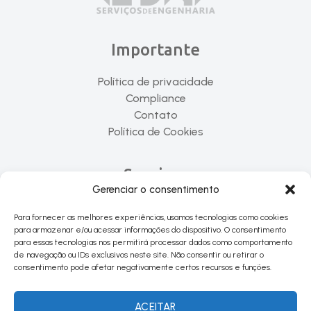
Importante
Política de privacidade
Compliance
Contato
Política de Cookies
Serviços
Gerenciar o consentimento
Elaboração de Projetos
Para fornecer as melhores experiências, usamos tecnologias como cookies
Gerenciamento e Consultoria
para armazenar e/ou acessar informações do dispositivo. O consentimento
Ensaios em Fundações
para essas tecnologias nos permitirá processar dados como comportamento
de navegação ou IDs exclusivos neste site. Não consentir ou retirar o
consentimento pode afetar negativamente certos recursos e funções.
© 2026 Redav
ACEITAR