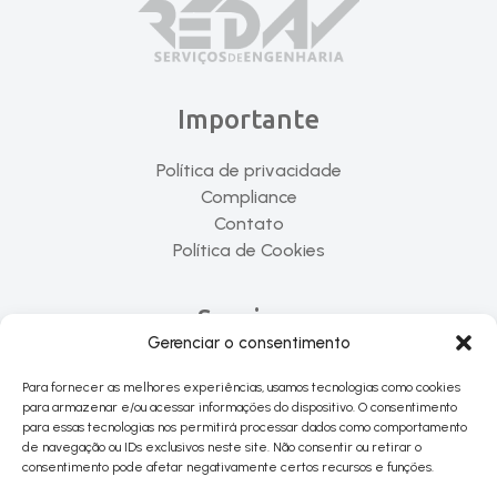
Importante
Política de privacidade
Compliance
Contato
Política de Cookies
Serviços
Gerenciar o consentimento
Elaboração de Projetos
Para fornecer as melhores experiências, usamos tecnologias como cookies
Gerenciamento e Consultoria
para armazenar e/ou acessar informações do dispositivo. O consentimento
Ensaios em Fundações
para essas tecnologias nos permitirá processar dados como comportamento
de navegação ou IDs exclusivos neste site. Não consentir ou retirar o
consentimento pode afetar negativamente certos recursos e funções.