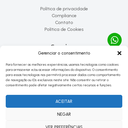
Política de privacidade
Compliance
Contato
Política de Cookies
Serviços
Gerenciar o consentimento
Elaboração de Projetos
Para fornecer as melhores experiências, usamos tecnologias como cookies
Gerenciamento e Consultoria
para armazenar e/ou acessar informações do dispositivo. O consentimento
Ensaios em Fundações
para essas tecnologias nos permitirá processar dados como comportamento
de navegação ou IDs exclusivos neste site. Não consentir ou retirar o
consentimento pode afetar negativamente certos recursos e funções.
© 2026 Redav
ACEITAR
Desenvolvido por
Proofing Parceria
e
2PRimos Freelanceria
NEGAR
FB
Linkedin
Youtube
VER PREFERÊNCIAS